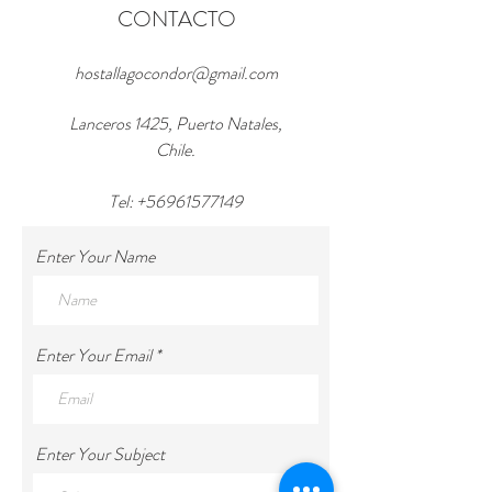
niveles de seguridad.
CONTACTO
pueden realizar compras con altos niveles 
de seguridad.
hostallagocondor@gmail.com
Lanceros 1425, Puerto Natales,
Chile.
Tel:
+56961577149
Enter Your Name
Enter Your Email
Enter Your Subject